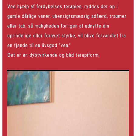
Ved hjælp af fordybelses terapien, ryddes der op i
gamle dårlige vaner, uhensigtsmæssig adfærd, traumer
eller tab, så muligheden for igen at udnytte din
oprindelige eller fornyet styrke, vil blive forvandlet fra
en fjende til en livsgod ”ven.”
Det er en dybtvirkende og blid terapiform.