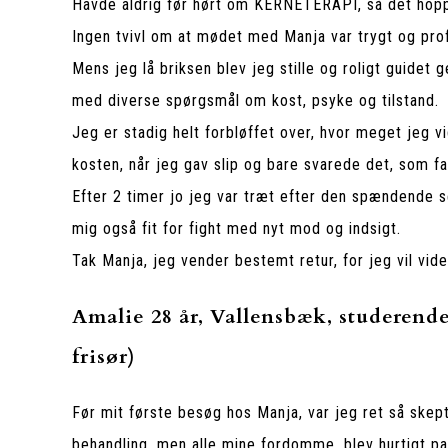
Havde aldrig før hørt om KERNETERAPI, så det hop
Ingen tvivl om at mødet med Manja var trygt og prof
Mens jeg lå briksen blev jeg stille og roligt guidet
med diverse spørgsmål om kost, psyke og tilstand.
Jeg er stadig helt forbløffet over, hvor meget jeg 
kosten, når jeg gav slip og bare svarede det, som fa
Efter 2 timer jo jeg var træt efter den spændende s
mig også fit for fight med nyt mod og indsigt.
Tak Manja, jeg vender bestemt retur, for jeg vil vi
Amalie 28 år, Vallensbæk, studerende
frisør)
Før mit første besøg hos Manja, var jeg ret så skepti
behandling, men alle mine fordomme, blev hurtigt p