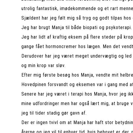
utrolig fantastisk, imødekommende og et rart menn
Sjældent har jeg følt mig så tryg og godt tilpas hos
Jeg har brugt Manja til både biopati og psykoterapi.
Jeg har lidt af kraftig eksem på flere steder på kr
gange fået hormoncremer hos lægen. Men det vendte
Derudover har jeg været meget undervægtig og led 
og min krop var sløv.
Efter mig første besøg hos Manja, vendte mit helbr
Hovedpinen forsvandt og eksemen var i gang med at
Senere har jeg været i terapi hos Manja, hvor jeg ikk
mine udfordringer men har også lært mig, at bruge v
jeg til tider stadig gør gavn af.
Der er ingen tvivl om at Manja har haft stor betydn
årerne og jeg vil til enhver tid, hvis behovet er der, 